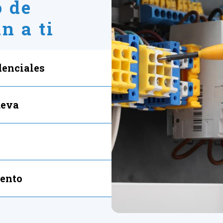
o de
n a ti
denciales
ueva
iento