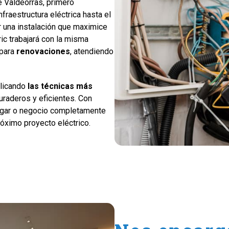
e Valdeorras, primero
infraestructura eléctrica hasta el
r una instalación que maximice
ric trabajará con la misma
para
renovaciones
, atendiendo
plicando
las técnicas más
raderos y eficientes. Con
ogar o negocio completamente
róximo proyecto eléctrico.