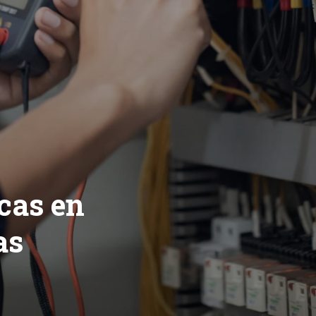
icas en
as